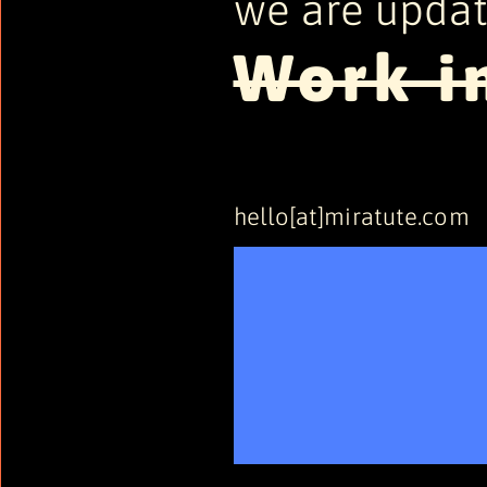
we are updat
Work i
hello[at]miratute.com